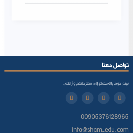
تواصل معنا
نهتم دوما بالاستماع إلى مقترحاتكم وآرائكم.
00905376128965
info@sham-edu.com