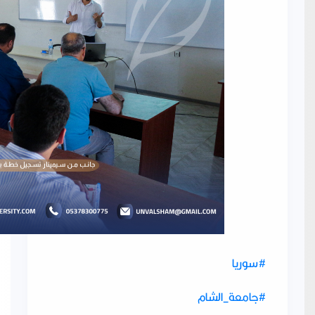
#سوريا
#جامعة_الشام