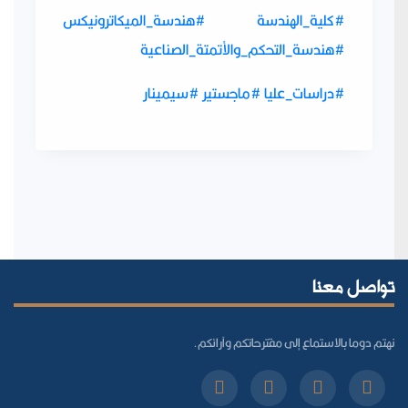
#كلية_الهندسة
#هندسة_الميكاترونيكس
#هندسة_التحكم_والأتمتة_الصناعية
#دراسات_عليا
#ماجستير
#سيمينار
تواصل معنا
نهتم دوما بالاستماع إلى مقترحاتكم وآرائكم.