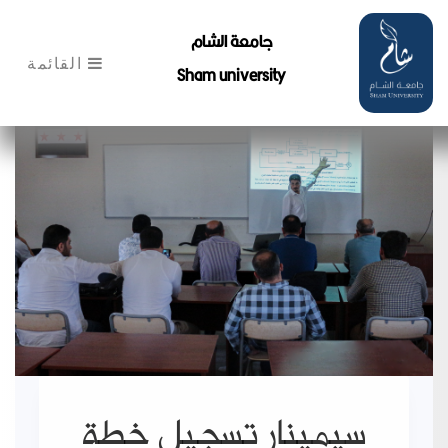
جامعة الشام
القائمة
Sham university
سيمينار تسجيل خطة