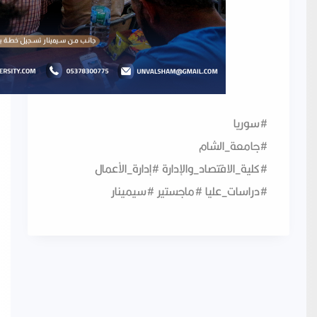
#سوريا
#جامعة_الشام
#كلية_الاقتصاد_والإدارة #إدارة_الأعمال
#دراسات_عليا #ماجستير #سيمينار