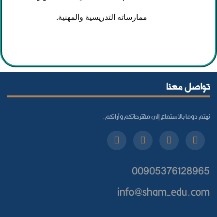
ممارساته التدريسية والمهنية.
تواصل معنا
نهتم دوما بالاستماع إلى مقترحاتكم وآرائكم.
00905376128965
info@sham-edu.com