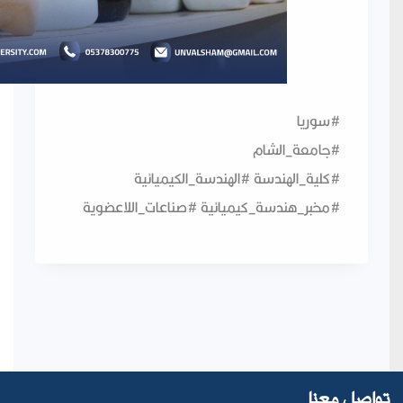
#سوريا
#جامعة_الشام
#كلية_الهندسة #الهندسة_الكيميائية
#مخبر_هندسة_كيميائية #صناعات_اللاعضوية
تواصل معنا